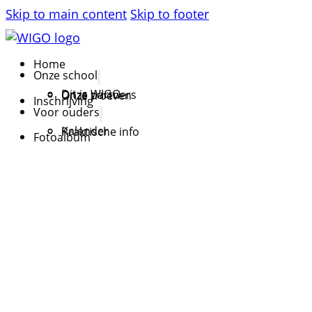
Skip to main content
Skip to footer
Home
Onze school
Dit is WIGO
Onze partners
Onze troeven
Inschrijving
Voor ouders
Kalender
Praktische info
Fotoalbum